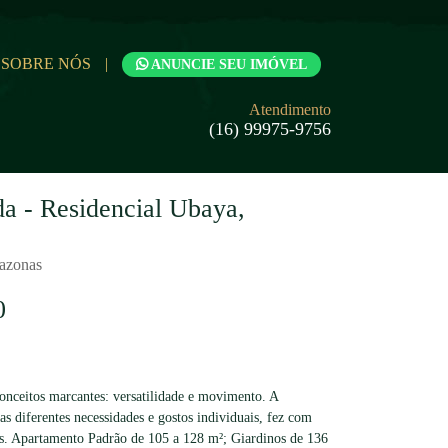
SOBRE NÓS
|
ANUNCIE SEU IMÓVEL
Atendimento
(16) 99975-9756
a - Residencial Ubaya,
mazonas
0
onceitos marcantes: versatilidade e movimento. A
 diferentes necessidades e gostos individuais, fez com
es. Apartamento Padrão de 105 a 128 m²; Giardinos de 136