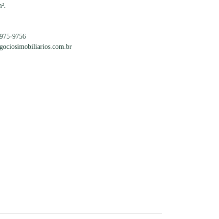
m².
9975-9756
egociosimobiliarios.com.br