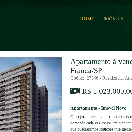
HOME
|
IMÓVEIS
|
Apartamento à vend
Franca/SP
Código: 27346 - Residencial A
R$ 1.023.000,0
Apartamento - Imóvel Novo
O projeto nasceu com os principais c
demanda cada vez maior em atender as
que buscássemos soluções inteligent