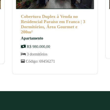
Cobertura Duplex à Venda no
Residencial Paraíso em Franca | 3
Dormitórios, Área Gourmet e
200m²
Apartamento
R$ 980.000,00
3 dormitórios
Código: 69456271